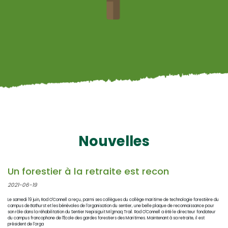
Nouvelles
Un forestier à la retraite est recon
2021-06-19
Le samedi 19 juin, Rod O'Connell a reçu, parmi ses collègues du collège maritime de technologie forestière du
L
campus de Bathurst et les bénévoles de l'organisation du sentier, une belle plaque de reconnaissance pour
p
son rôle dans la réhabilitation du Sentier Nepisiguit Mi'gmaq Trail. Rod O'Connell a été le directeur fondateur
d
du campus francophone de l'École des gardes forestiers des Maritimes. Maintenant à sa retraite, il est
r
président de l'orga